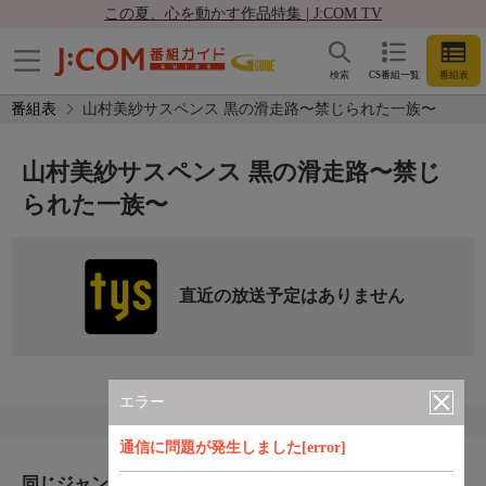
この夏、心を動かす作品特集 | J:COM TV
検索
CS番組一覧
番組表
番組表
山村美紗サスペンス 黒の滑走路〜禁じられた一族〜
山村美紗サスペンス 黒の滑走路〜禁じ
られた一族〜
直近の放送予定はありません
エラー
通信に問題が発生しました[error]
同じジャンルのおすすめ番組