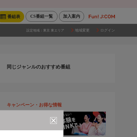
CS番組一覧
加入案内
番組表
地域変更
ログイン
設定地域：
東京 東エリア
同じジャンルのおすすめ番組
キャンペーン・お得な情報