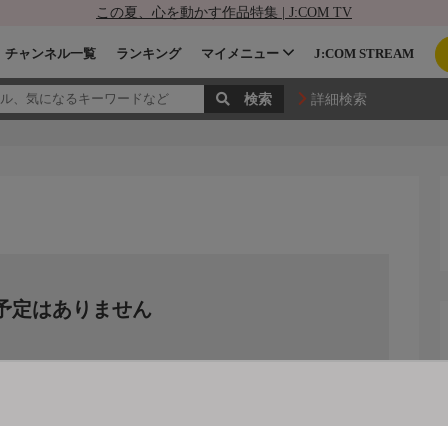
この夏、心を動かす作品特集 | J:COM TV
チャンネル一覧
ランキング
マイメニュー
J:COM STREAM
詳細検索
予定はありません