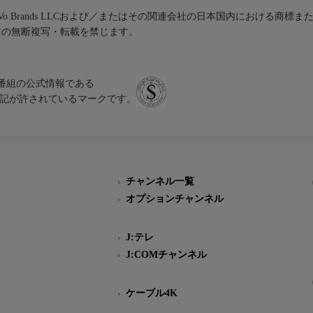
iVo Brands LLCおよび／またはその関連会社の日本国内における商標
材の無断複写・転載を禁じます。
、テレビ番組の公式情報である
スにのみ表記が許されているマークです。
チャンネル一覧
オプションチャンネル
J:テレ
J:COMチャンネル
ケーブル4K