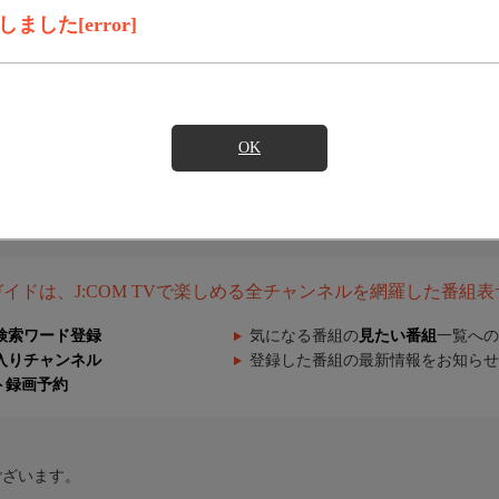
した[error]
OK
組ガイドは、J:COM TVで楽しめる全チャンネルを網羅した番組
検索ワード登録
気になる番組の
見たい番組
一覧への
入りチャンネル
登録した番組の最新情報をお知らせ
ト録画予約
ございます。