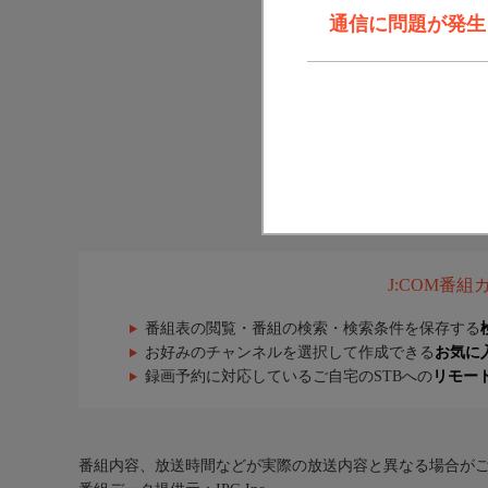
通信に問題が発生しま
J:COM番
番組表の閲覧・番組の検索・検索条件を保存する
お好みのチャンネルを選択して作成できる
お気に
録画予約に対応しているご自宅のSTBへの
リモー
番組内容、放送時間などが実際の放送内容と異なる場合が