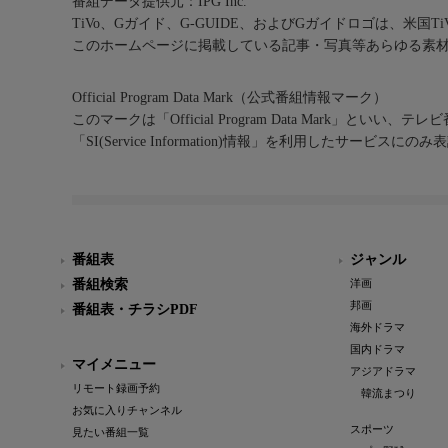
番組データ提供元：IPG Inc.
TiVo、Gガイド、G-GUIDE、およびGガイドロゴは、米国T
このホームページに掲載している記事・写真等あらゆる素
Official Program Data Mark（公式番組情報マーク）
このマークは「Official Program Data Mark」といい
「SI(Service Information)情報」を利用したサービ
番組表
ジャンル
番組検索
洋画
邦画
番組表・チラシPDF
海外ドラマ
国内ドラマ
マイメニュー
アジアドラマ
リモート録画予約
韓流まつり
お気に入りチャンネル
スポーツ
見たい番組一覧