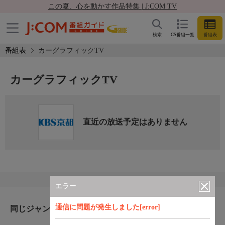
この夏、心を動かす作品特集 | J:COM TV
検索
CS番組一覧
番組表
番組表
カーグラフィックTV
カーグラフィックTV
直近の放送予定はありません
エラー
通信に問題が発生しました[error]
同じジャンルのおすすめ番組