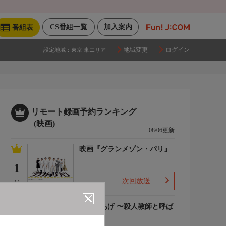
CS番組一覧
加入案内
番組表
地域変更
ログイン
設定地域：
東京 東エリア
リモート録画予約ランキング
(映画)
08/06更新
映画『グランメゾン・パリ』
1
次回放送
(-)
でっちあげ 〜殺人教師と呼ば
れた男
2