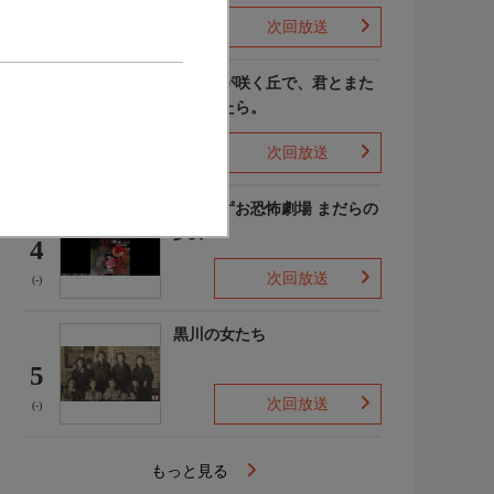
次回放送
(4)
あの花が咲く丘で、君とまた
出会えたら。
3
次回放送
(-)
楳図かずお恐怖劇場 まだらの
少女
4
次回放送
(-)
黒川の女たち
5
次回放送
(-)
もっと見る