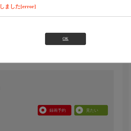
した[error]
OK
録画予約
見たい