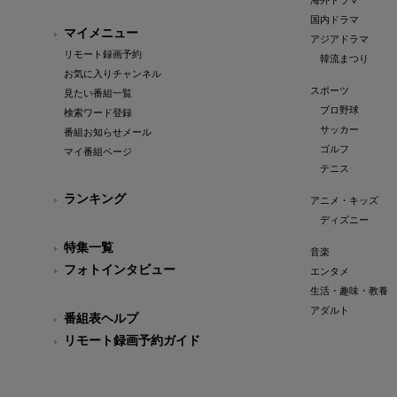
海外ドラマ
国内ドラマ
マイメニュー
アジアドラマ
リモート録画予約
韓流まつり
お気に入りチャンネル
スポーツ
見たい番組一覧
プロ野球
検索ワード登録
サッカー
番組お知らせメール
ゴルフ
マイ番組ページ
テニス
ランキング
アニメ・キッズ
ディズニー
特集一覧
音楽
フォトインタビュー
エンタメ
生活・趣味・教養
アダルト
番組表ヘルプ
リモート録画予約ガイド