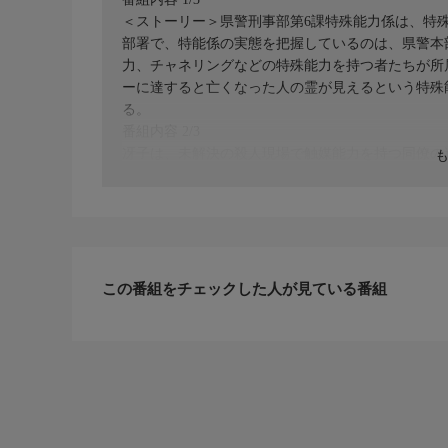
＜ストーリー＞県警刑事部第6課特殊能力係は、特
部署で、特能係の実態を把握しているのは、県警本
力、チャネリングなどの特殊能力を持つ者たちが所
ーに達すると亡くなった人の霊が見えるという特殊
る。
番組内容 2/3
冴子は、未解決の殺人現場で触媒能力を持つ同僚の
聞き出していく…。
監督：奥渉 脚本：高橋祐太
出演：希島あいり、佐藤良洋、稲葉凌一、倖田李梨
番組内容 3/3
製作年：2014年 本編時間：75分 年齢制限：R15
この番組をチェックした人が見ている番組