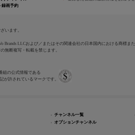
ト録画予約
ございます。
iVo Brands LLCおよび／またはその関連会社の日本国内における商標
材の無断複写・転載を禁じます。
、テレビ番組の公式情報である
スにのみ表記が許されているマークです。
チャンネル一覧
オプションチャンネル