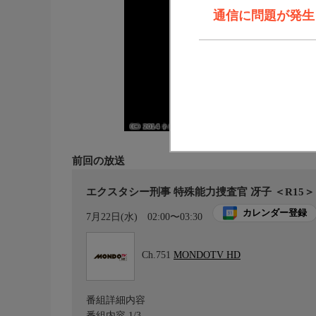
通信に問題が発生しま
前回の放送
エクスタシー刑事 特殊能力捜査官 冴子 ＜R15＞
カレンダー登録
7月22日(水)
02:00〜03:30
Ch.751
MONDOTV HD
番組詳細内容
番組内容 1/3