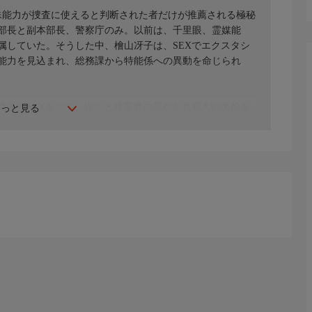
殊能力が捜査に使えると判断された者だけが推薦される極秘
部長と副本部長、警察庁のみ。以前は、千里眼、霊媒能
属していた。そうした中、檜山冴子は、SEXでエクスタシ
能力を見込まれ、総務課から特能係への異動を命じられ
遠藤とSEXをして、次々と被害者の霊から真犯人の名前を
もっと見る
、淺野潤一郎、辻和朗、中尾太一、中務一友