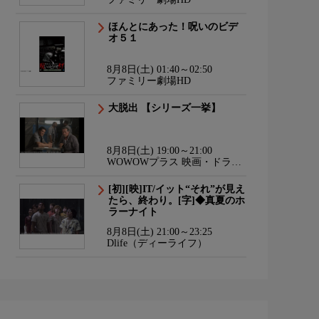
ほんとにあった！呪いのビデ
オ５１
8月8日(土) 01:40～02:50
ファミリー劇場HD
大脱出 【シリーズ一挙】
8月8日(土) 19:00～21:00
WOWOWプラス 映画・ドラ
マ・スポーツ・音楽
[初][映]IT/イット“それ”が見え
たら、終わり。[字]◆真夏のホ
ラーナイト
8月8日(土) 21:00～23:25
Dlife（ディーライフ）