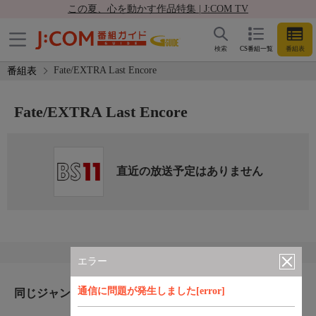
この夏、心を動かす作品特集 | J:COM TV
検索
CS番組一覧
番組表
Fate/EXTRA Last Encore
番組表
Fate/EXTRA Last Encore
直近の放送予定はありません
エラー
通信に問題が発生しました[error]
同じジャンルのおすすめ番組