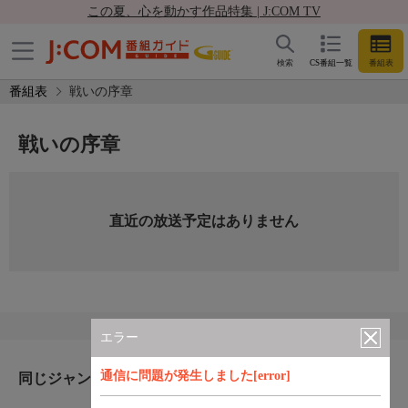
この夏、心を動かす作品特集 | J:COM TV
検索
CS番組一覧
番組表
番組表
戦いの序章
戦いの序章
直近の放送予定はありません
エラー
通信に問題が発生しました[error]
同じジャンルのおすすめ番組