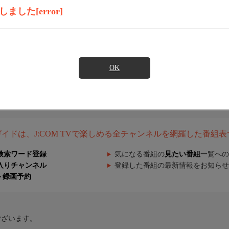
した[error]
OK
組ガイドは、J:COM TVで楽しめる全チャンネルを網羅した番組
検索ワード登録
気になる番組の
見たい番組
一覧への
入りチャンネル
登録した番組の最新情報をお知らせ
ト録画予約
ございます。