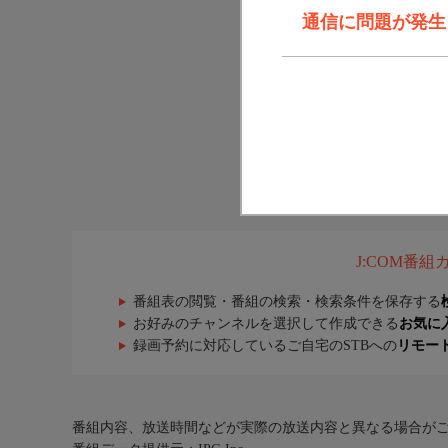
通信に問題が発生しま
J:COM番
番組表の閲覧・番組の検索・検索条件を保存する
お好みのチャンネルを選択して作成できる
お気に
録画予約に対応しているご自宅のSTBへの
リモー
番組内容、放送時間などが実際の放送内容と異なる場合が