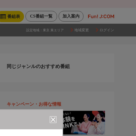
CS番組一覧
加入案内
番組表
地域変更
ログイン
設定地域：
東京 東エリア
同じジャンルのおすすめ番組
キャンペーン・お得な情報