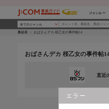
ジャンル
番組表
おばさんデカ 桜乙女の事件帖14
おばさんデカ 桜乙女の事件帖1
直近
エラー