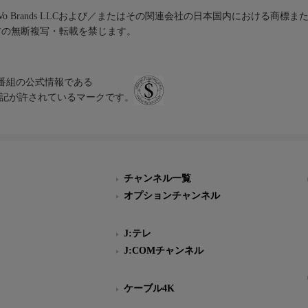
iVo Brands LLCおよび／またはその関連会社の日本国内における商標
材の無断複写・転載を禁じます。
、テレビ番組の公式情報である
スにのみ表記が許されているマークです。
チャンネル一覧
オプションチャンネル
J:テレ
J:COMチャンネル
ケーブル4K