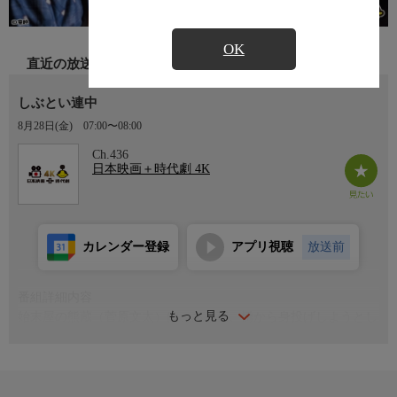
OK
直近の放送
しぶとい連中
8月28日(金)
07:00〜08:00
Ch.436
日本映画＋時代劇 4K
カレンダー登録
アプリ視聴
放送前
番組詳細内容
もっと見る
始末屋の熊蔵（菅原文太）は、ある夜、橋から身投げしようとし
ていた母子3人に出くわす。有り金全てを渡した熊蔵が、翌朝目
を覚ますと、母子が熊蔵の家に上がりこんでおり、そのまま居付
いてしまう……。
強請りたかりを生業にする始末屋の熊蔵（菅原文太）は、ある