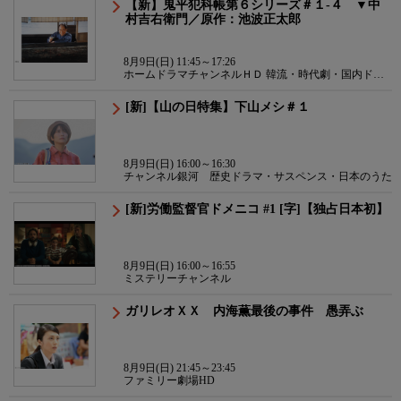
【新】鬼平犯科帳第６シリーズ＃１-４ ▼中
村吉右衛門／原作：池波正太郎
8月9日(日) 11:45～17:26
ホームドラマチャンネルＨＤ 韓流・時代劇・国内ドラ
マ
[新]【山の日特集】下山メシ＃１
8月9日(日) 16:00～16:30
チャンネル銀河 歴史ドラマ・サスペンス・日本のうた
[新]労働監督官ドメニコ #1 [字]【独占日本初】
8月9日(日) 16:00～16:55
ミステリーチャンネル
ガリレオＸＸ 内海薫最後の事件 愚弄ぶ
8月9日(日) 21:45～23:45
ファミリー劇場HD