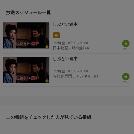
夜、幼い兄妹を道連れに橋から身投げしようとしていた女（山口
果林）に出くわし、これを助ける。有り金全てを渡した熊蔵のあ
放送スケジュール一覧
とを3人がついてくる。なんとか振り切って家に戻った熊蔵が、
しぶとい連中
翌朝目を覚ますと、女は勝手に熊蔵の家に上がりこんで、朝飯ま
で作っていた。追いだそうとする熊蔵だったが、女はまるで子連
4K
れの押しかけ女房のように居付いてしまい、かいがいしく熊蔵の
8/28(金)
07:00～08:00
世話をする……。
日本映画＋時代劇 4K
しぶとい連中
8/28(金)
07:00～08:00
時代劇専門チャンネル HD
この番組をチェックした人が見ている番組