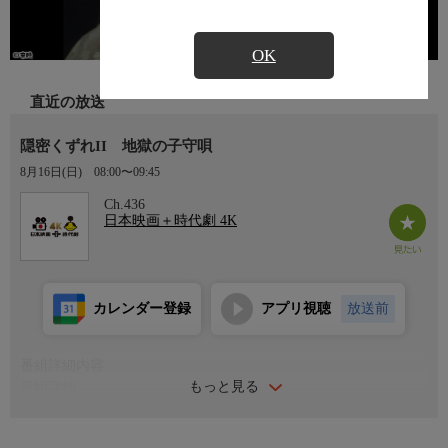
OK
直近の放送
隠密くずれII 地獄の子守唄
8月16日(日)
08:00〜09:45
Ch.436
日本映画＋時代劇 4K
カレンダー登録
アプリ視聴
放送前
番組詳細内容
もっと見る
番組詳細
元は幕府隠密だが、上役と衝突して逃亡、命を狙われながらも強
請りたかりを商売に旅をする元隠密の幻の三蔵（松方弘樹）と夢