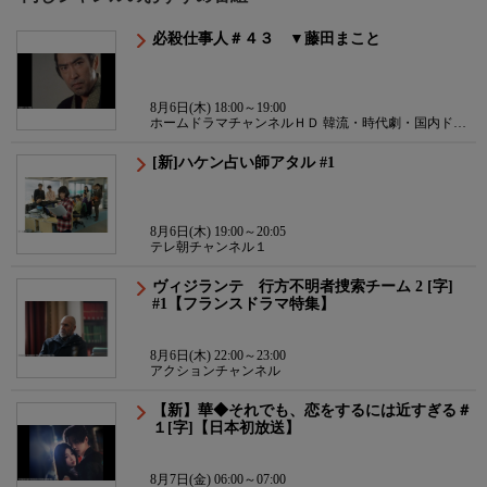
必殺仕事人＃４３ ▼藤田まこと
8月6日(木) 18:00～19:00
ホームドラマチャンネルＨＤ 韓流・時代劇・国内ドラ
マ
[新]ハケン占い師アタル #1
8月6日(木) 19:00～20:05
テレ朝チャンネル１
ヴィジランテ 行方不明者捜索チーム 2 [字]
#1【フランスドラマ特集】
8月6日(木) 22:00～23:00
アクションチャンネル
【新】華◆それでも、恋をするには近すぎる＃
１[字]【日本初放送】
8月7日(金) 06:00～07:00