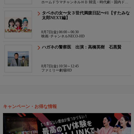
ホームドラマチャンネルＨＤ 韓流・時代劇・国内ドラ
マ
タベホの女〜女３世代満腹日記〜#1【すたみな
太郎NEXT編】
8月7日(金) 06:00～06:30
映画･チャンネルNECO-HD
ハガネの警察医 出演：高橋英樹 石黒賢
8月7日(金) 10:50～12:45
ファミリー劇場HD
キャンペーン・お得な情報