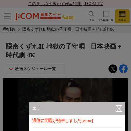
この夏、心を動かす作品特集 | J:COM TV
検索
CS番組一覧
番組表
番組表
隠密くずれII 地獄の子守唄 - 日本映画＋時代劇 4K
隠密くずれII 地獄の子守唄 - 日本映画＋
時代劇 4K
放送スケジュール一覧
エラー
通信に問題が発生しました[error]