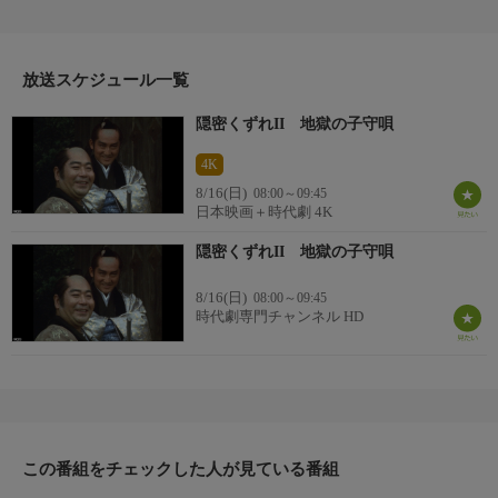
の五介（芦屋雁之助）は、九州は久留米城下に入る。三蔵は公儀
巡見使を強請るが、捕まり、牢に入れられる。一方、五介は、息
子・大吉を連れて旅をする大道芸人の夫婦・田之倉田之助（火野
正平）とおとよ（鮎川いずみ）と知り合うが、侍の一団に襲われ
放送スケジュール一覧
る。
隠密くずれII 地獄の子守唄
番組詳細
そこに現れた男装の女剣士（志穂美悦子）に助けられ、田之倉一
4K
家は、日吉に向かう。五介は、三蔵を牢から救い出し、ふたりは
8/16(日)
08:00～09:45
さらに大金を手にするため、巡見使一行をコロリにかかったと騙
日本映画＋時代劇 4K
して足留めしたうえ、巡見使に成りすまして人吉に向かう。その
ころ、人吉藩は、藩主の病気にかこつけ、次席家老の伊集院帯刀
隠密くずれII 地獄の子守唄
（成田三樹夫）が藩政を我がものにしようと暗躍していた。
8/16(日)
08:00～09:45
番組詳細
時代劇専門チャンネル HD
実は大吉は藩主の御落胤であり、女剣士は、伊集院から藩を守ろ
うとする城代家老別府郡兵衛の娘・志津だった……。
この番組をチェックした人が見ている番組