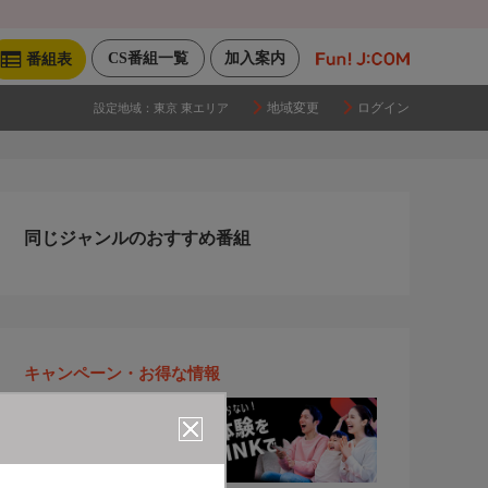
CS番組一覧
加入案内
番組表
地域変更
ログイン
設定地域：
東京 東エリア
同じジャンルのおすすめ番組
キャンペーン・お得な情報