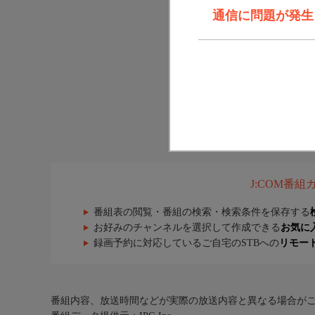
通信に問題が発生しま
J:COM番
番組表の閲覧・番組の検索・検索条件を保存する
お好みのチャンネルを選択して作成できる
お気に
録画予約に対応しているご自宅のSTBへの
リモー
番組内容、放送時間などが実際の放送内容と異なる場合が