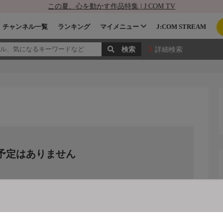
この夏、心を動かす作品特集 | J:COM TV
チャンネル一覧
ランキング
マイメニュー
J:COM STREAM
詳細検索
予定はありません