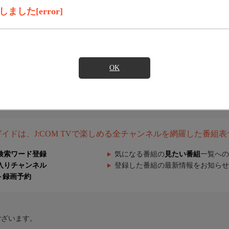
した[error]
OK
組ガイドは、J:COM TVで楽しめる全チャンネルを網羅した番組
検索ワード登録
気になる番組の
見たい番組
一覧への
入りチャンネル
登録した番組の最新情報をお知らせ
ト録画予約
ございます。