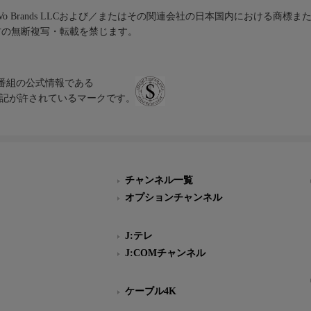
iVo Brands LLCおよび／またはその関連会社の日本国内における商標
材の無断複写・転載を禁じます。
、テレビ番組の公式情報である
スにのみ表記が許されているマークです。
チャンネル一覧
オプションチャンネル
J:テレ
J:COMチャンネル
ケーブル4K