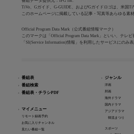
番組データ提供元：IPG Inc.
TiVo、Gガイド、G-GUIDE、およびGガイドロゴは、米国T
このホームページに掲載している記事・写真等あらゆる素
Official Program Data Mark（公式番組情報マーク）
このマークは「Official Program Data Mark」といい
「SI(Service Information)情報」を利用したサービ
番組表
ジャンル
番組検索
洋画
邦画
番組表・チラシPDF
海外ドラマ
国内ドラマ
マイメニュー
アジアドラマ
リモート録画予約
韓流まつり
お気に入りチャンネル
スポーツ
見たい番組一覧