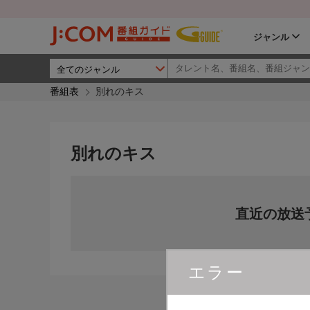
ジャンル
番組表
別れのキス
別れのキス
直近の放送
エラー