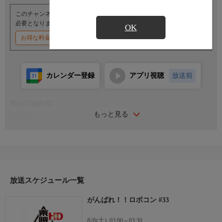
このチャンネルのご視聴には、オプションチャンネル(有料)のご契約が
必要となります。
OK
お得な料金割引キャンペーン実施中
カレンダー登録
アプリ視聴
放送前
番組詳細内容
もっと見る
番組内容
出演：大野しげひさ／加藤みどり／由利徹／島田歌穂／山本圭子
（声）／野田圭一（声）
石ノ森章太郎原作の笑いと涙のロボット・コメディ。ロボット
ランドから人間の世界へ修行にやってきたおかしなロボット・ロ
ボコンが、仲間のロボットたちといっしょにロボ根性で大活躍！
放送スケジュール一覧
がんばれ！！ロボコン #33
8/8(土)
03:00～03:30