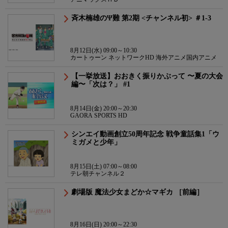
斉木楠雄のΨ難 第2期 <チャンネル初> ＃1-3
8月12日(水) 09:00～10:30
カートゥーン ネットワークHD 海外アニメ国内アニメ
【一挙放送】おおきく振りかぶって 〜夏の大会
編〜「次は？」 #1
8月14日(金) 20:00～20:30
GAORA SPORTS HD
シンエイ動画創立50周年記念 戦争童話集1「ウ
ミガメと少年」
8月15日(土) 07:00～08:00
テレ朝チャンネル２
劇場版 魔法少女まどか☆マギカ ［前編］
8月16日(日) 20:00～22:30