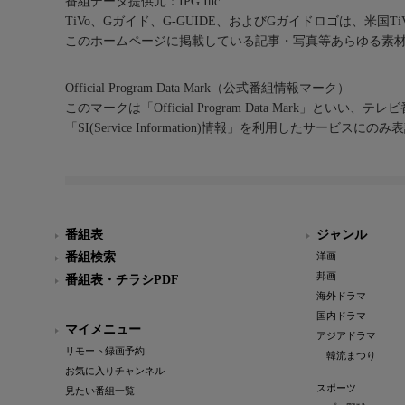
番組データ提供元：IPG Inc.
TiVo、Gガイド、G-GUIDE、およびGガイドロゴは、米国T
このホームページに掲載している記事・写真等あらゆる素
Official Program Data Mark（公式番組情報マーク）
このマークは「Official Program Data Mark」といい
「SI(Service Information)情報」を利用したサービ
番組表
ジャンル
番組検索
洋画
邦画
番組表・チラシPDF
海外ドラマ
国内ドラマ
マイメニュー
アジアドラマ
リモート録画予約
韓流まつり
お気に入りチャンネル
スポーツ
見たい番組一覧