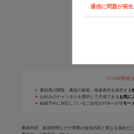
通信に問題が発生しま
J:COM番
番組表の閲覧・番組の検索・検索条件を保存する
お好みのチャンネルを選択して作成できる
お気に
録画予約に対応しているご自宅のSTBへの
リモー
番組内容、放送時間などが実際の放送内容と異なる場合が