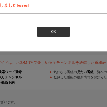
した[error]
OK
組ガイドは、J:COM TVで楽しめる全チャンネルを網羅した番組
検索ワード登録
気になる番組の
見たい番組
一覧への
入りチャンネル
登録した番組の最新情報をお知らせ
ト録画予約
ございます。