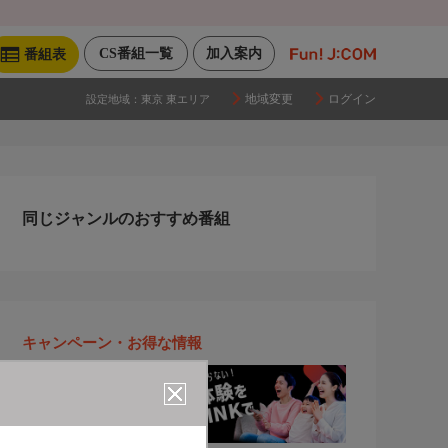
CS番組一覧
加入案内
番組表
地域変更
ログイン
設定地域：
東京 東エリア
同じジャンルのおすすめ番組
キャンペーン・お得な情報