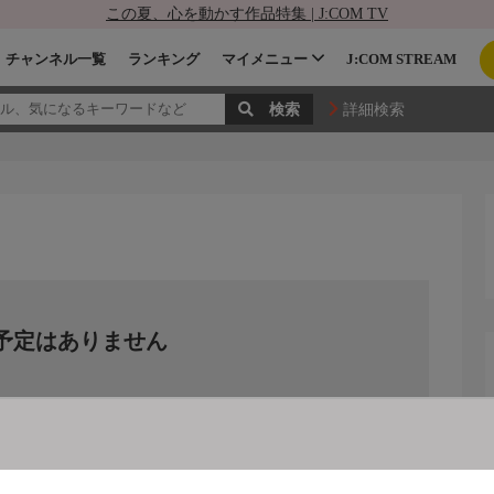
この夏、心を動かす作品特集 | J:COM TV
チャンネル一覧
ランキング
マイメニュー
J:COM STREAM
詳細検索
予定はありません