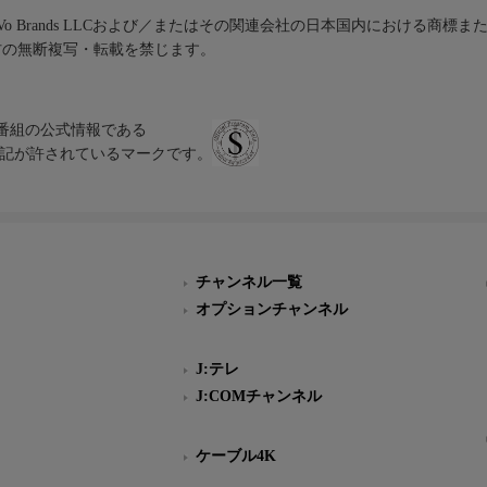
iVo Brands LLCおよび／またはその関連会社の日本国内における商標
材の無断複写・転載を禁じます。
、テレビ番組の公式情報である
スにのみ表記が許されているマークです。
チャンネル一覧
オプションチャンネル
J:テレ
J:COMチャンネル
ケーブル4K