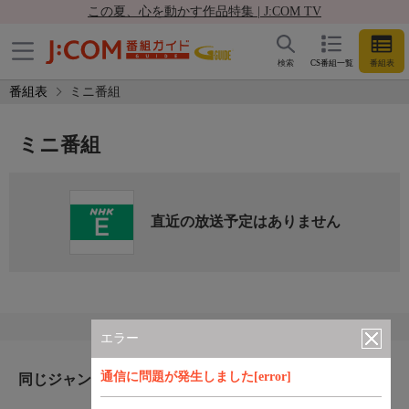
この夏、心を動かす作品特集 | J:COM TV
検索
CS番組一覧
番組表
番組表
ミニ番組
ミニ番組
直近の放送予定はありません
エラー
通信に問題が発生しました[error]
同じジャンルのおすすめ番組