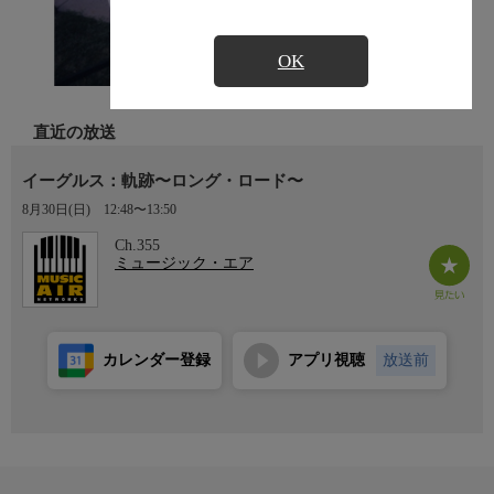
OK
直近の放送
イーグルス：軌跡〜ロング・ロード〜
8月30日(日)
12:48〜13:50
Ch.355
ミュージック・エア
カレンダー登録
アプリ視聴
放送前