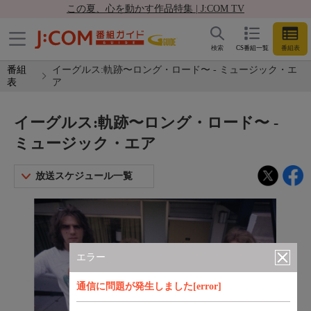
この夏、心を動かす作品特集 | J:COM TV
検索
CS番組一覧
番組表
番組
イーグルス:軌跡〜ロング・ロード〜 - ミュージック・エ
表
ア
イーグルス:軌跡〜ロング・ロード〜 -
ミュージック・エア
放送スケジュール一覧
エラー
通信に問題が発生しました[error]