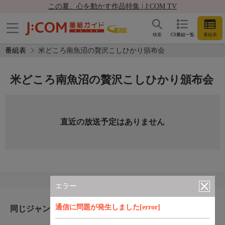
この夏、心を動かす作品特集 | J:COM TV
検索
CS番組一覧
番組表
番組表
米どころ南魚沼の贅沢こしひかり頒布会
米どころ南魚沼の贅沢こしひかり頒布会
直近の放送予定はありません
エラー
通信に問題が発生しました[error]
同じジャンルのおすすめ番組