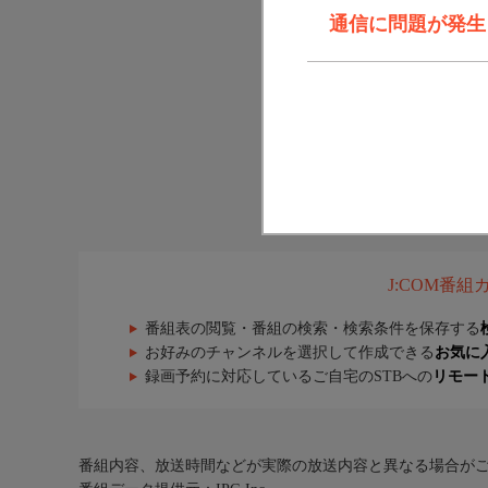
通信に問題が発生しま
J:COM番
番組表の閲覧・番組の検索・検索条件を保存する
お好みのチャンネルを選択して作成できる
お気に
録画予約に対応しているご自宅のSTBへの
リモー
番組内容、放送時間などが実際の放送内容と異なる場合が