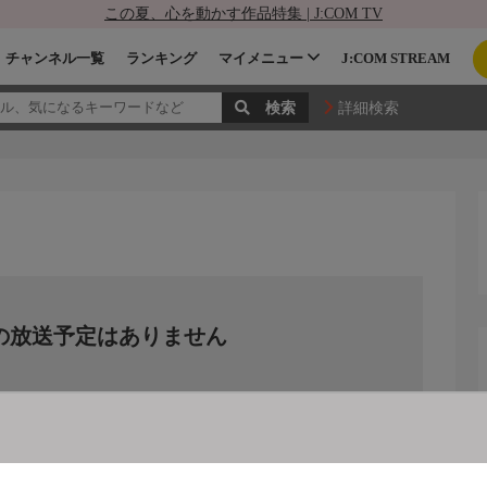
この夏、心を動かす作品特集 | J:COM TV
チャンネル一覧
ランキング
マイメニュー
J:COM STREAM
詳細検索
の放送予定はありません