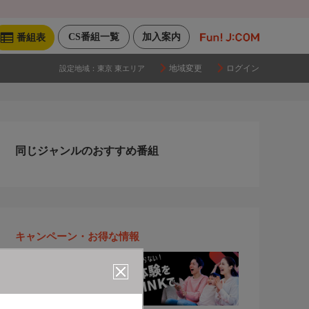
CS番組一覧
加入案内
番組表
地域変更
ログイン
設定地域：
東京 東エリア
同じジャンルのおすすめ番組
キャンペーン・お得な情報