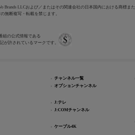
iVo Brands LLCおよび／またはその関連会社の日本国内における商標
材の無断複写・転載を禁じます。
、テレビ番組の公式情報である
スにのみ表記が許されているマークです。
チャンネル一覧
オプションチャンネル
J:テレ
J:COMチャンネル
ケーブル4K