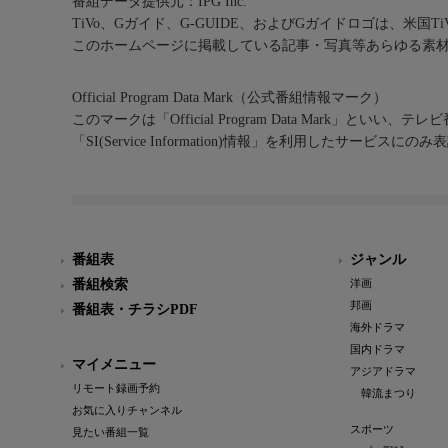
番組データ提供元：IPG Inc.
TiVo、Gガイド、G-GUIDE、およびGガイドロゴは、米国T
このホームページに掲載している記事・写真等あらゆる素
Official Program Data Mark（公式番組情報マーク）
このマークは「Official Program Data Mark」といい
「SI(Service Information)情報」を利用したサービ
番組表
ジャンル
番組検索
洋画
邦画
番組表・チラシPDF
海外ドラマ
国内ドラマ
マイメニュー
アジアドラマ
リモート録画予約
韓流まつり
お気に入りチャンネル
スポーツ
見たい番組一覧