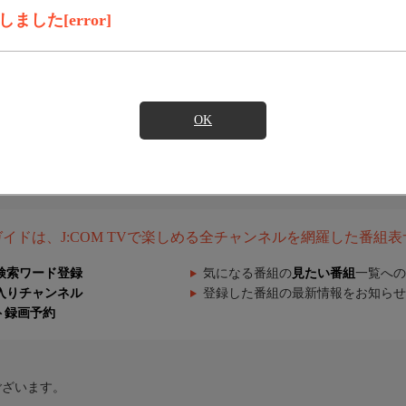
した[error]
OK
組ガイドは、J:COM TVで楽しめる全チャンネルを網羅した番組
検索ワード登録
気になる番組の
見たい番組
一覧への
入りチャンネル
登録した番組の最新情報をお知らせ
ト録画予約
ございます。