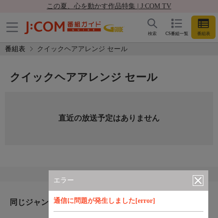
この夏、心を動かす作品特集 | J:COM TV
検索
CS番組一覧
番組表
番組表
クイックヘアアレンジ セール
クイックヘアアレンジ セール
直近の放送予定はありません
エラー
通信に問題が発生しました[error]
同じジャンルのおすすめ番組