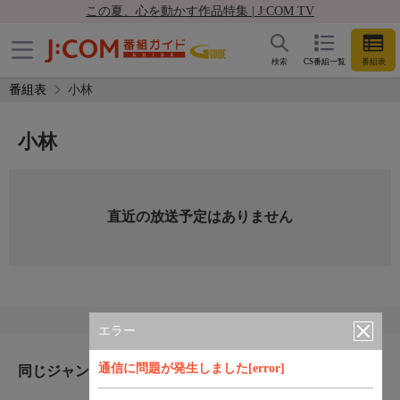
この夏、心を動かす作品特集 | J:COM TV
検索
CS番組一覧
番組表
番組表
小林
小林
直近の放送予定はありません
エラー
通信に問題が発生しました[error]
同じジャンルのおすすめ番組