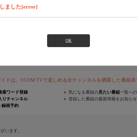
した[error]
OK
組ガイドは、J:COM TVで楽しめる全チャンネルを網羅した番組
検索ワード登録
気になる番組の
見たい番組
一覧への
入りチャンネル
登録した番組の最新情報をお知らせ
ト録画予約
ございます。