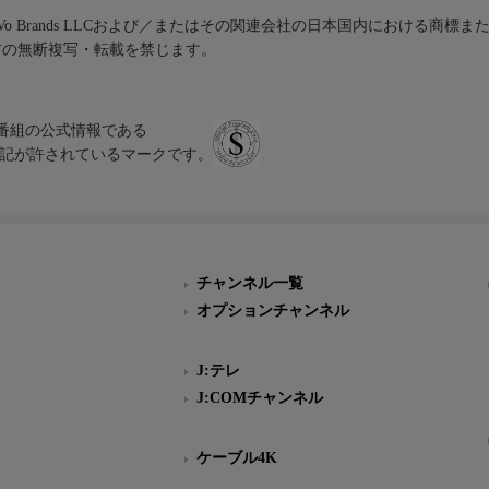
iVo Brands LLCおよび／またはその関連会社の日本国内における商標
材の無断複写・転載を禁じます。
、テレビ番組の公式情報である
スにのみ表記が許されているマークです。
チャンネル一覧
オプションチャンネル
J:テレ
J:COMチャンネル
ケーブル4K