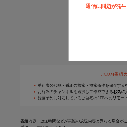
通信に問題が発生しま
J:COM番
番組表の閲覧・番組の検索・検索条件を保存する
お好みのチャンネルを選択して作成できる
お気に
録画予約に対応しているご自宅のSTBへの
リモー
番組内容、放送時間などが実際の放送内容と異なる場合が