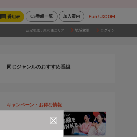
CS番組一覧
加入案内
番組表
地域変更
ログイン
設定地域：
東京 東エリア
同じジャンルのおすすめ番組
キャンペーン・お得な情報