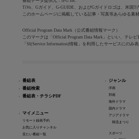
番組データ提供元：IPG Inc.
TiVo、Gガイド、G-GUIDE、およびGガイドロゴは、米国T
このホームページに掲載している記事・写真等あらゆる素
Official Program Data Mark（公式番組情報マーク）
このマークは「Official Program Data Mark」といい
「SI(Service Information)情報」を利用したサービ
番組表
ジャンル
番組検索
洋画
邦画
番組表・チラシPDF
海外ドラマ
国内ドラマ
マイメニュー
アジアドラマ
リモート録画予約
韓流まつり
お気に入りチャンネル
スポーツ
見たい番組一覧