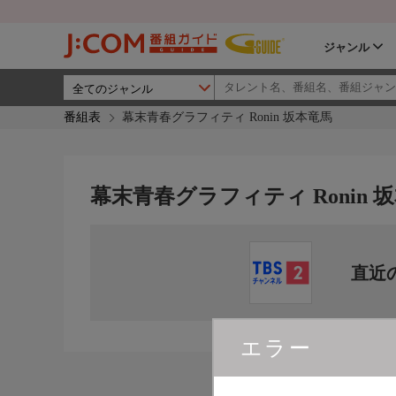
ジャンル
番組表
幕末青春グラフィティ Ronin 坂本竜馬
幕末青春グラフィティ Ronin 
直近
エラー