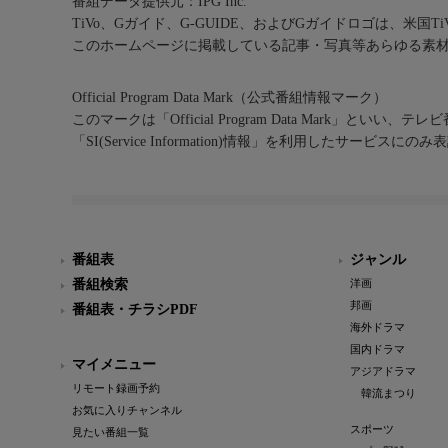
番組データ提供元：IPG Inc.
TiVo、Gガイド、G-GUIDE、およびGガイドロゴは、米国T
このホームページに掲載している記事・写真等あらゆる素
Official Program Data Mark（公式番組情報マーク）
このマークは「Official Program Data Mark」といい
「SI(Service Information)情報」を利用したサービ
番組表
ジャンル
番組検索
洋画
邦画
番組表・チラシPDF
海外ドラマ
国内ドラマ
マイメニュー
アジアドラマ
リモート録画予約
韓流まつり
お気に入りチャンネル
スポーツ
見たい番組一覧