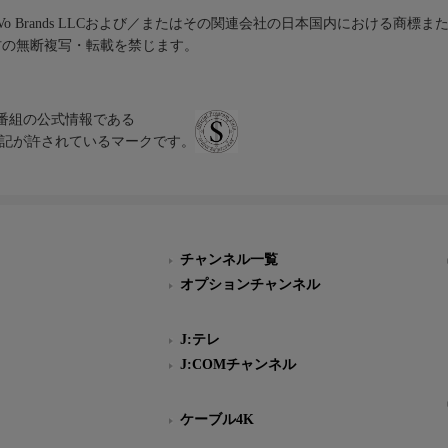
iVo Brands LLCおよび／またはその関連会社の日本国内における商標
材の無断複写・転載を禁じます。
、テレビ番組の公式情報である
スにのみ表記が許されているマークです。
チャンネル一覧
オプションチャンネル
J:テレ
J:COMチャンネル
ケーブル4K