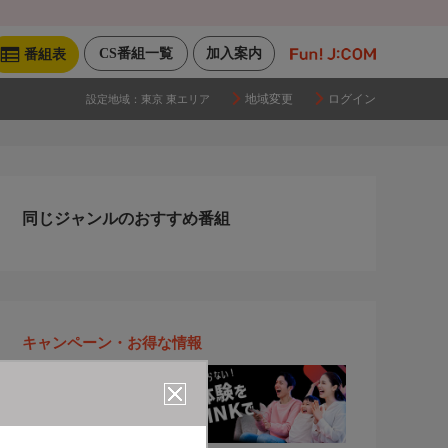
CS番組一覧
加入案内
番組表
地域変更
ログイン
設定地域：
東京 東エリア
同じジャンルのおすすめ番組
キャンペーン・お得な情報