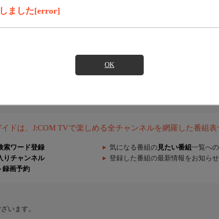
した[error]
OK
組ガイドは、J:COM TVで楽しめる全チャンネルを網羅した番組
検索ワード登録
気になる番組の
見たい番組
一覧への
入りチャンネル
登録した番組の最新情報をお知らせ
ト録画予約
ございます。