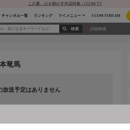
この夏、心を動かす作品特集 | J:COM TV
チャンネル一覧
ランキング
マイメニュー
J:COM STREAM
詳細検索
坂本竜馬
の放送予定はありません