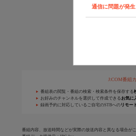
通信に問題が発生しま
J:COM番
番組表の閲覧・番組の検索・検索条件を保存する
お好みのチャンネルを選択して作成できる
お気に
録画予約に対応しているご自宅のSTBへの
リモー
番組内容、放送時間などが実際の放送内容と異なる場合が