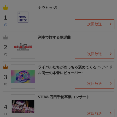
ナウヒッツ!
1
次回放送
(2)
列車で旅する歌謡曲
2
次回放送
(5)
ライバルたちがめっちゃ褒めてくる!〜アイド
ル同士の本音レビューSP〜
3
次回放送
(8)
STU48 石田千穂卒業コンサート
4
次回放送
(-)