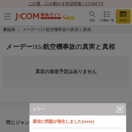
この夏、心を動かす作品特集 | J:COM TV
検索
CS番組一覧
番組表
番組表
メーデー!15:航空機事故の真実と真相
メーデー!15:航空機事故の真実と真相
直近の放送予定はありません
エラー
通信に問題が発生しました[error]
同じジャンルのおすすめ番組