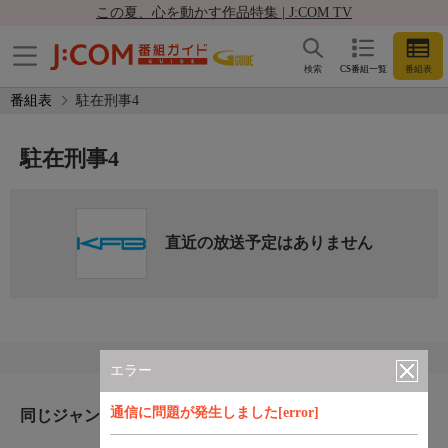
この夏、心を動かす作品特集 | J:COM TV
検索
CS番組一覧
番組表
番組表
駐在刑事4
駐在刑事4
直近の放送予定はありません
エラー
通信に問題が発生しました[error]
同じジャンルのおすすめ番組