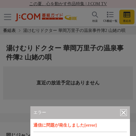
この夏、心を動かす作品特集 | J:COM TV
検索
CS番組一覧
番組表
番組表
湯けむりドクター 華岡万里子の温泉事件簿2 山姥の唄
湯けむりドクター 華岡万里子の温泉事
件簿2 山姥の唄
直近の放送予定はありません
エラー
通信に問題が発生しました[error]
同じジャンルのおすすめ番組