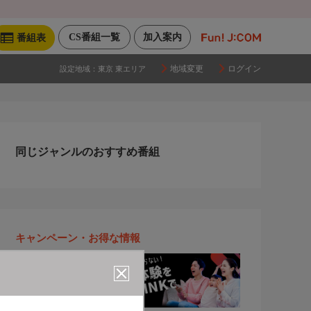
CS番組一覧
加入案内
番組表
地域変更
ログイン
設定地域：
東京 東エリア
同じジャンルのおすすめ番組
キャンペーン・お得な情報