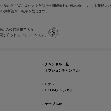
iVo Brands LLCおよび／またはその関連会社の日本国内における商標
材の無断複写・転載を禁じます。
、テレビ番組の公式情報である
スにのみ表記が許されているマークです。
チャンネル一覧
オプションチャンネル
J:テレ
J:COMチャンネル
ケーブル4K