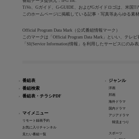
番組データ提供元：IPG Inc.
TiVo、Gガイド、G-GUIDE、およびGガイドロゴは、米国T
このホームページに掲載している記事・写真等あらゆる素
Official Program Data Mark（公式番組情報マーク）
このマークは「Official Program Data Mark」といい
「SI(Service Information)情報」を利用したサービ
番組表
ジャンル
番組検索
洋画
邦画
番組表・チラシPDF
海外ドラマ
国内ドラマ
マイメニュー
アジアドラマ
リモート録画予約
韓流まつり
お気に入りチャンネル
スポーツ
見たい番組一覧