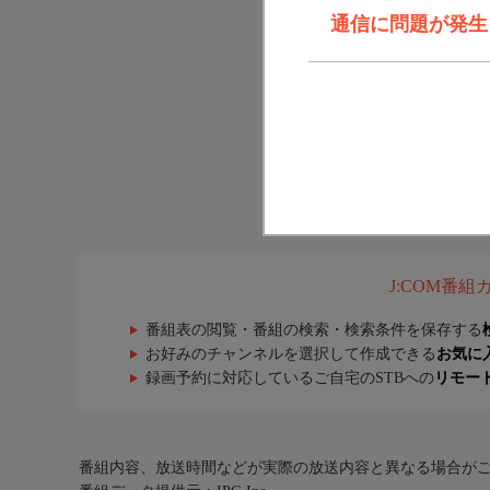
通信に問題が発生しま
J:COM番
番組表の閲覧・番組の検索・検索条件を保存する
お好みのチャンネルを選択して作成できる
お気に
録画予約に対応しているご自宅のSTBへの
リモー
番組内容、放送時間などが実際の放送内容と異なる場合が