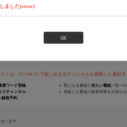
した[error]
OK
組ガイドは、J:COM TVで楽しめる全チャンネルを網羅した番組
検索ワード登録
気になる番組の
見たい番組
一覧への
入りチャンネル
登録した番組の最新情報をお知らせ
ト録画予約
ございます。