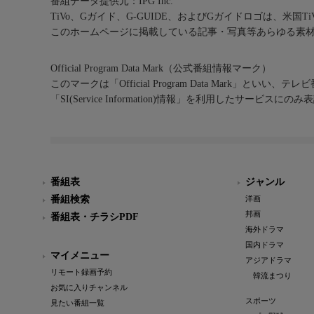
番組データ提供元：IPG Inc.
TiVo、Gガイド、G-GUIDE、およびGガイドロゴは、米国T
このホームページに掲載している記事・写真等あらゆる素
Official Program Data Mark（公式番組情報マーク）
このマークは「Official Program Data Mark」といい
「SI(Service Information)情報」を利用したサービ
番組表
ジャンル
番組検索
洋画
邦画
番組表・チラシPDF
海外ドラマ
国内ドラマ
マイメニュー
アジアドラマ
リモート録画予約
韓流まつり
お気に入りチャンネル
スポーツ
見たい番組一覧