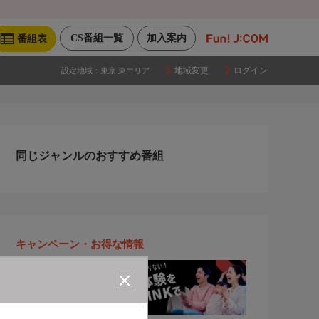
CS番組一覧
加入案内
番組表
地域変更
ログイン
設定地域：
東京 東エリア
同じジャンルのおすすめ番組
キャンペーン・お得な情報