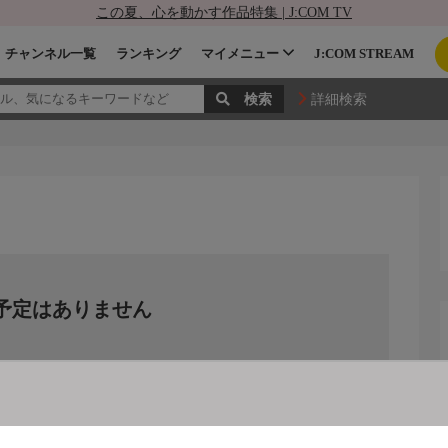
この夏、心を動かす作品特集 | J:COM TV
チャンネル一覧
ランキング
マイメニュー
J:COM STREAM
詳細検索
予定はありません