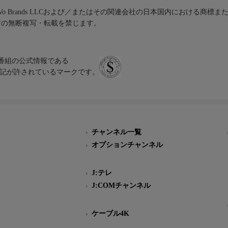
iVo Brands LLCおよび／またはその関連会社の日本国内における商標
材の無断複写・転載を禁じます。
、テレビ番組の公式情報である
スにのみ表記が許されているマークです。
チャンネル一覧
オプションチャンネル
J:テレ
J:COMチャンネル
ケーブル4K