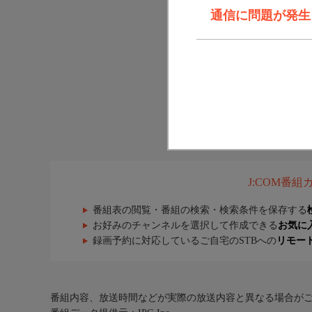
通信に問題が発生しま
J:COM番
番組表の閲覧・番組の検索・検索条件を保存する
お好みのチャンネルを選択して作成できる
お気に
録画予約に対応しているご自宅のSTBへの
リモー
番組内容、放送時間などが実際の放送内容と異なる場合が