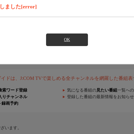
した[error]
OK
組ガイドは、J:COM TVで楽しめる全チャンネルを網羅した番組
検索ワード登録
気になる番組の
見たい番組
一覧への
入りチャンネル
登録した番組の最新情報をお知らせ
ト録画予約
ございます。