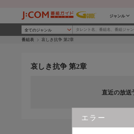
ジャンル
番組表
哀しき抗争 第2章
哀しき抗争 第2章
直近の放送
エラー