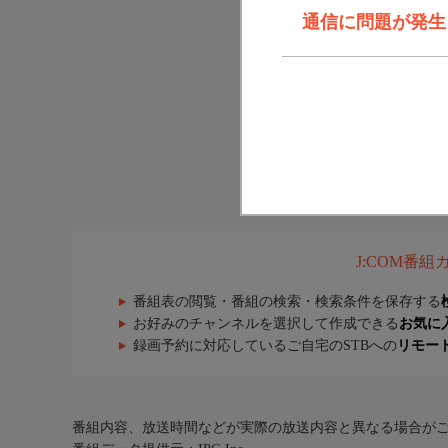
通信に問題が発生しま
J:COM番
番組表の閲覧・番組の検索・検索条件を保存する
お好みのチャンネルを選択して作成できる
お気に
録画予約に対応しているご自宅のSTBへの
リモー
番組内容、放送時間などが実際の放送内容と異なる場合が