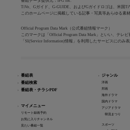
番組データ提供元：IPG Inc.
TiVo、Gガイド、G-GUIDE、およびGガイドロゴは、米国T
このホームページに掲載している記事・写真等あらゆる素
Official Program Data Mark（公式番組情報マーク）
このマークは「Official Program Data Mark」といい
「SI(Service Information)情報」を利用したサービ
番組表
ジャンル
番組検索
洋画
邦画
番組表・チラシPDF
海外ドラマ
国内ドラマ
マイメニュー
アジアドラマ
リモート録画予約
韓流まつり
お気に入りチャンネル
スポーツ
見たい番組一覧