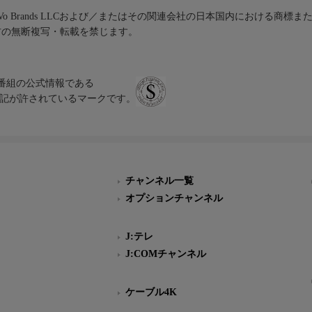
iVo Brands LLCおよび／またはその関連会社の日本国内における商標
材の無断複写・転載を禁じます。
、テレビ番組の公式情報である
スにのみ表記が許されているマークです。
チャンネル一覧
オプションチャンネル
J:テレ
J:COMチャンネル
ケーブル4K