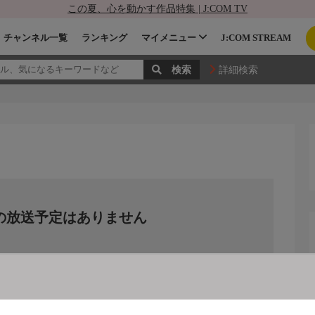
この夏、心を動かす作品特集 | J:COM TV
チャンネル一覧
ランキング
マイメニュー
J:COM STREAM
詳細検索
の放送予定はありません