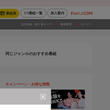
CS番組一覧
加入案内
番組表
地域変更
ログイン
設定地域：
東京 東エリア
同じジャンルのおすすめ番組
キャンペーン・お得な情報