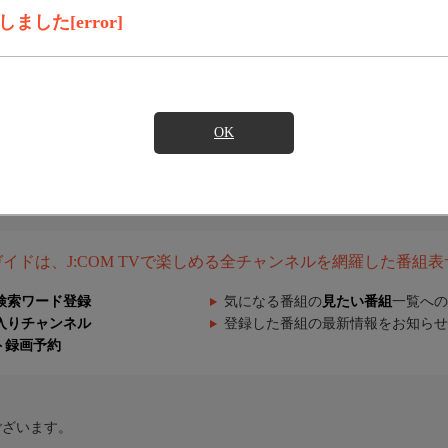
した[error]
OK
組ガイドは、J:COM TVで楽しめる全チャンネルを網羅した番組
検索ワード登録
気になる番組の
見たい番組
一覧への
入りチャンネル
登録した番組の最新情報をお知らせ
ト録画予約
ございます。