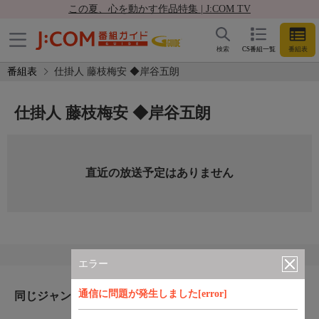
この夏、心を動かす作品特集 | J:COM TV
検索
CS番組一覧
番組表
番組表
仕掛人 藤枝梅安 ◆岸谷五朗
仕掛人 藤枝梅安 ◆岸谷五朗
直近の放送予定はありません
エラー
通信に問題が発生しました[error]
同じジャンルのおすすめ番組