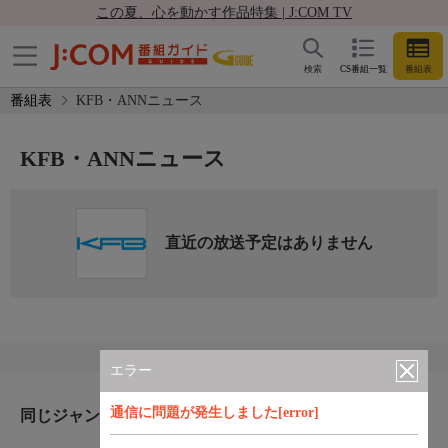
この夏、心を動かす作品特集 | J:COM TV
検索
CS番組一覧
番組表
番組表
KFB・ANNニュース
KFB・ANNニュース
直近の放送予定はありません
エラー
通信に問題が発生しました[error]
同じジャンルのおすすめ番組