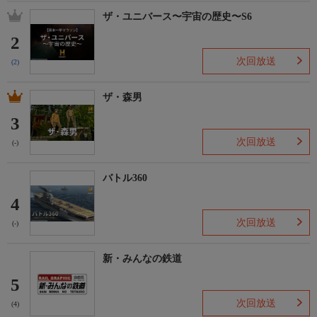
ザ・ユニバース〜宇宙の歴史〜S6
2
次回放送
(2)
ザ・森男
3
次回放送
(-)
バトル360
4
次回放送
(-)
新・みんなの鉄道
5
次回放送
(4)