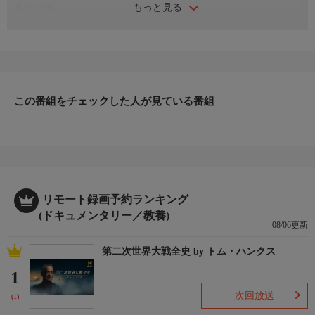
もっと見る
番組詳細
今回サプライズでよみがえらせるのは1956年式のトラック。なん
とチップの愛車だ！チップはみんなを喜ばせるために、何台もの
車をレストアしてきた。今度は彼が喜ぶ番だ。チームは車をこっ
そり盗み出し、4ヶ月かけてレストア。いつもドッキリを仕掛け
ているチップ。まさか自分が引っかかるとは思ってもいない。よ
みがえった愛車を見たチップの感想は？
この番組をチェックした人が見ている番組
リモート録画予約ランキング
(ドキュメンタリー／教養)
08/06更新
第二次世界大戦全史 by トム・ハンクス
1
次回放送
(1)