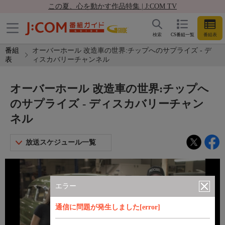
この夏、心を動かす作品特集 | J:COM TV
検索
CS番組一覧
番組表
番組
オーバーホール 改造車の世界:チップへのサプライズ - デ
表
ィスカバリーチャンネル
オーバーホール 改造車の世界:チップへ
のサプライズ - ディスカバリーチャン
ネル
放送スケジュール一覧
エラー
通信に問題が発生しました[error]