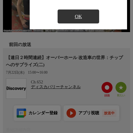
OK
前回の放送
【連日２時間連続】オーバーホール 改造車の世界：チップ
へのサプライズ(二)
7月22日(水)
15:00〜16:00
Ch.652
ディスカバリーチャンネル
カレンダー登録
アプリ視聴
放送中
番組詳細内容