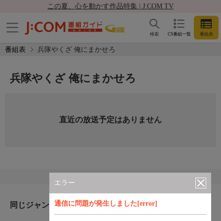
この夏、心を動かす作品特集 | J:COM TV
検索
CS番組一覧
番組表
番組表
兵隊やくざ 俺にまかせろ
兵隊やくざ 俺にまかせろ
直近の放送予定はありません
エラー
通信に問題が発生しました[error]
同じジャンルのおすすめ番組