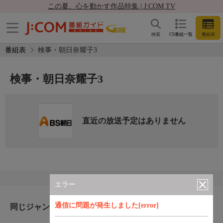
この夏、心を動かす作品特集 | J:COM TV
検索
CS番組一覧
番組表
番組表
検事・朝日奈耀子3
検事・朝日奈耀子3
直近の放送予定はありません
エラー
通信に問題が発生しました[error]
同じジャンルのおすすめ番組