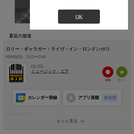
OK
直近の放送
ロリー・ギャラガー：ライヴ・イン・ロンドン1972
8月9日(日)
23:15〜23:45
Ch.355
ミュージック・エア
カレンダー登録
アプリ視聴
放送前
番組詳細内容
もっと見る
番組内容
《曲目》「I Could've Had Religion'」 「Pistol Slapper Blues」