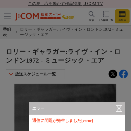
この夏、心を動かす作品特集 | J:COM TV
検索
CS番組一覧
番組表
番組
ロリー・ギャラガー:ライヴ・イン・ロンドン1972 - ミュ
表
ージック・エア
ロリー・ギャラガー:ライヴ・イン・ロ
ンドン1972 - ミュージック・エア
放送スケジュール一覧
エラー
通信に問題が発生しました[error]