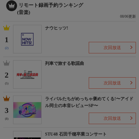
リモート録画予約ランキング
(音楽)
08/06更新
ナウヒッツ!
1
次回放送
(2)
列車で旅する歌謡曲
2
次回放送
(5)
ライバルたちがめっちゃ褒めてくる!〜アイド
ル同士の本音レビューSP〜
3
次回放送
(8)
STU48 石田千穂卒業コンサート