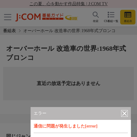
この夏、心を動かす作品特集 | J:COM TV
検索
CS番組一覧
番組表
番組表
オーバーホール 改造車の世界:1968年式ブロンコ
オーバーホール 改造車の世界:1968年式
ブロンコ
直近の放送予定はありません
エラー
通信に問題が発生しました[error]
同じジャンルのおすすめ番組