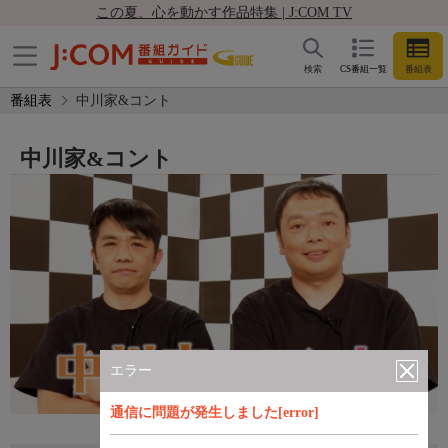
この夏、心を動かす作品特集 | J:COM TV
検索
CS番組一覧
番組表
番組表
中川家&コント
中川家&コント
エラー
通信に問題が発生しました[error]