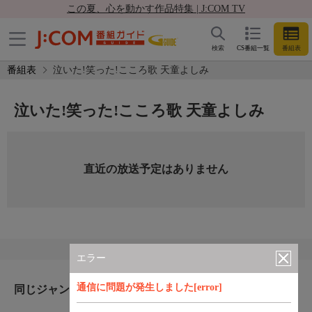
この夏、心を動かす作品特集 | J:COM TV
検索
CS番組一覧
番組表
番組表
泣いた!笑った!こころ歌 天童よしみ
泣いた!笑った!こころ歌 天童よしみ
直近の放送予定はありません
エラー
通信に問題が発生しました[error]
同じジャンルのおすすめ番組