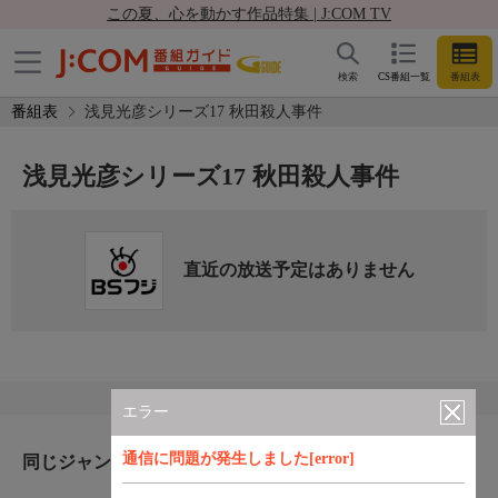
この夏、心を動かす作品特集 | J:COM TV
検索
CS番組一覧
番組表
番組表
浅見光彦シリーズ17 秋田殺人事件
浅見光彦シリーズ17 秋田殺人事件
直近の放送予定はありません
エラー
通信に問題が発生しました[error]
同じジャンルのおすすめ番組