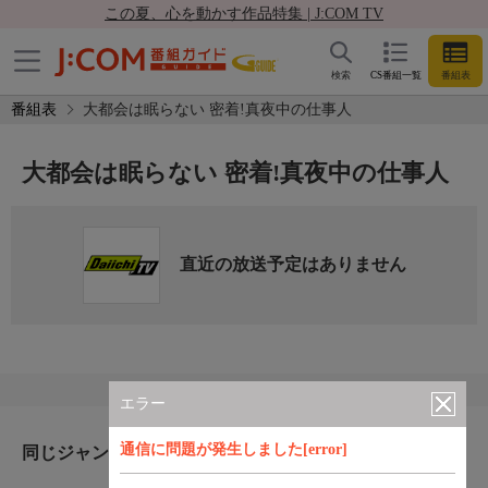
この夏、心を動かす作品特集 | J:COM TV
検索
CS番組一覧
番組表
番組表
大都会は眠らない 密着!真夜中の仕事人
大都会は眠らない 密着!真夜中の仕事人
直近の放送予定はありません
エラー
通信に問題が発生しました[error]
同じジャンルのおすすめ番組