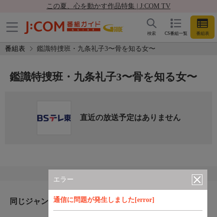
この夏、心を動かす作品特集 | J:COM TV
検索
CS番組一覧
番組表
番組表
鑑識特捜班・九条礼子3〜骨を知る女〜
鑑識特捜班・九条礼子3〜骨を知る女〜
直近の放送予定はありません
エラー
通信に問題が発生しました[error]
同じジャンルのおすすめ番組