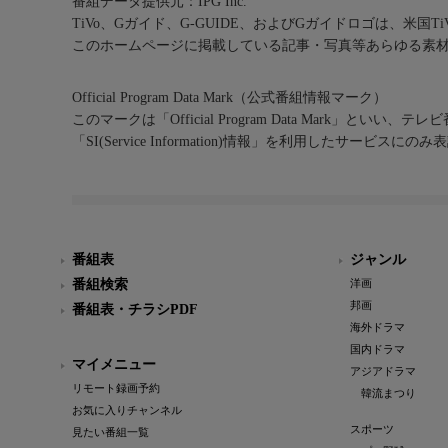
番組データ提供元：IPG Inc.
TiVo、Gガイド、G-GUIDE、およびGガイドロゴは、米国T
このホームページに掲載している記事・写真等あらゆる素
Official Program Data Mark（公式番組情報マーク）
このマークは「Official Program Data Mark」といい
「SI(Service Information)情報」を利用したサービ
番組表
ジャンル
番組検索
洋画
邦画
番組表・チラシPDF
海外ドラマ
国内ドラマ
マイメニュー
アジアドラマ
リモート録画予約
韓流まつり
お気に入りチャンネル
スポーツ
見たい番組一覧