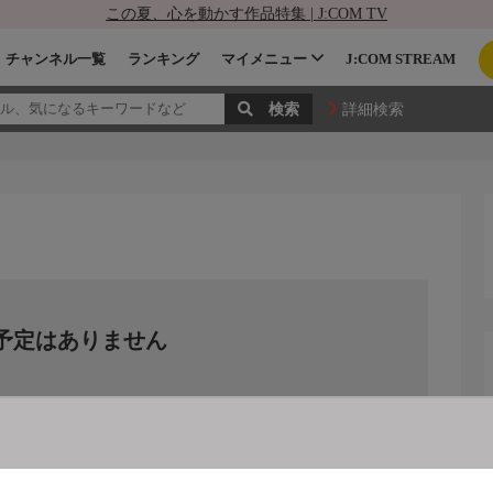
この夏、心を動かす作品特集 | J:COM TV
チャンネル一覧
ランキング
マイメニュー
J:COM STREAM
詳細検索
予定はありません