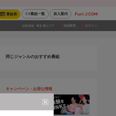
CS番組一覧
加入案内
番組表
地域変更
ログイン
設定地域：
東京 東エリア
同じジャンルのおすすめ番組
キャンペーン・お得な情報