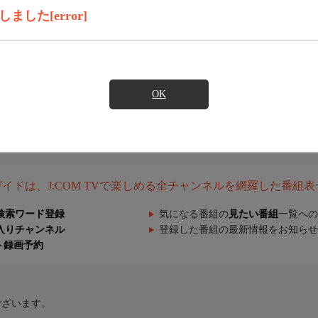
した[error]
OK
組ガイドは、J:COM TVで楽しめる全チャンネルを網羅した番組
検索ワード登録
気になる番組の
見たい番組
一覧への
入りチャンネル
登録した番組の最新情報をお知らせ
ト録画予約
ございます。