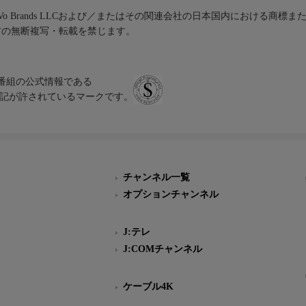
iVo Brands LLCおよび／またはその関連会社の日本国内における商標
材の無断複写・転載を禁じます。
、テレビ番組の公式情報である
スにのみ表記が許されているマークです。
チャンネル一覧
オプションチャンネル
J:テレ
J:COMチャンネル
ケーブル4K