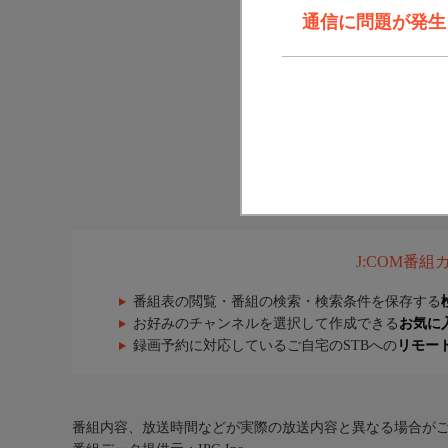
通信に問題が発生しま
J:COM番
番組表の閲覧・番組の検索・検索条件を保存する
お好みのチャンネルを選択して作成できる
お気に
録画予約に対応しているご自宅のSTBへの
リモー
番組内容、放送時間などが実際の放送内容と異なる場合が