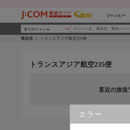
ジャンル
番組表
トランスアジア航空235便
トランスアジア航空235便
直近の放送
エラー