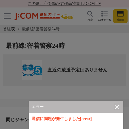
この夏、心を動かす作品特集 | J:COM TV
検索
CS番組一覧
番組表
番組表
最前線!密着警察24時
最前線!密着警察24時
直近の放送予定はありません
エラー
通信に問題が発生しました[error]
同じジャンルのおすすめ番組