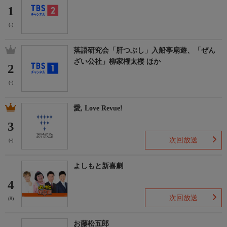
1
(-)
落語研究会「肝つぶし」入船亭扇遊、「ぜん
ざい公社」柳家権太楼 ほか
2
(-)
愛, Love Revue!
3
次回放送
(-)
よしもと新喜劇
4
次回放送
(8)
お藤松五郎