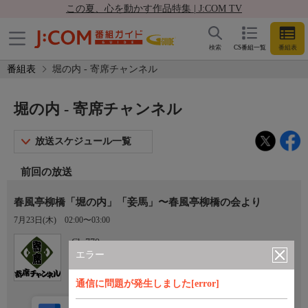
この夏、心を動かす作品特集 | J:COM TV
検索
CS番組一覧
番組表
番組表
堀の内 - 寄席チャンネル
堀の内 - 寄席チャンネル
放送スケジュール一覧
前回の放送
春風亭柳橋「堀の内」「妾馬」〜春風亭柳橋の会より
7月23日(木)
02:00〜03:00
Ch.770
寄席チャンネル
エラー
通信に問題が発生しました[error]