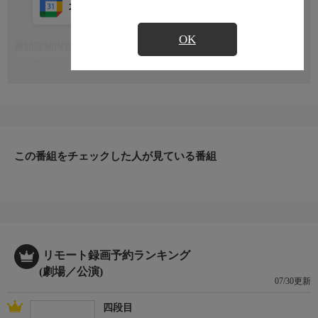
カレンダー登録
アプリ視聴
放送中
OK
番組詳細内容
もっと見る
シリーズ名
「粋 らくご」〜生きてりゃいろいろあらぁね、と噺家は言っ
た〜
この番組をチェックした人が見ている番組
リモート録画予約ランキング
(劇場／公演)
07/30更新
四段目