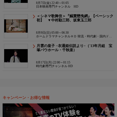
8月7日(金) 22:40～01:05
日本映画専門チャンネル HD
＜シネマ歌舞伎＞『鰯賣戀曳網』【ベーシック
初】 ▼中村勘三郎、坂東玉三郎
8月9日(日) 05:00～06:30
ホームドラマチャンネルＨＤ 韓流・時代劇・国内ドラ
マ
月雲の皇子 −衣通姫伝説より−（'13年月組 宝
塚バウホール・千秋楽）
8月17日(月) 22:00～01:15
時代劇専門チャンネル HD
キャンペーン・お得な情報