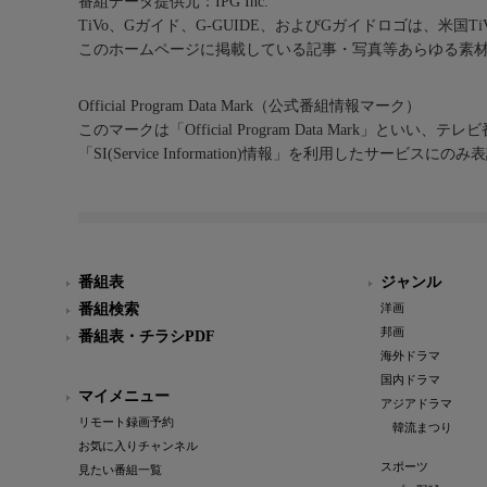
番組データ提供元：IPG Inc.
TiVo、Gガイド、G-GUIDE、およびGガイドロゴは、米国T
このホームページに掲載している記事・写真等あらゆる素
Official Program Data Mark（公式番組情報マーク）
このマークは「Official Program Data Mark」といい
「SI(Service Information)情報」を利用したサービ
番組表
ジャンル
番組検索
洋画
邦画
番組表・チラシPDF
海外ドラマ
国内ドラマ
マイメニュー
アジアドラマ
リモート録画予約
韓流まつり
お気に入りチャンネル
スポーツ
見たい番組一覧