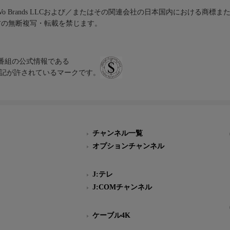
iVo Brands LLCおよび／またはその関連会社の日本国内における商標
材の無断複写・転載を禁じます。
、テレビ番組の公式情報である
スにのみ表記が許されているマークです。
チャンネル一覧
オプションチャンネル
J:テレ
J:COMチャンネル
ケーブル4K