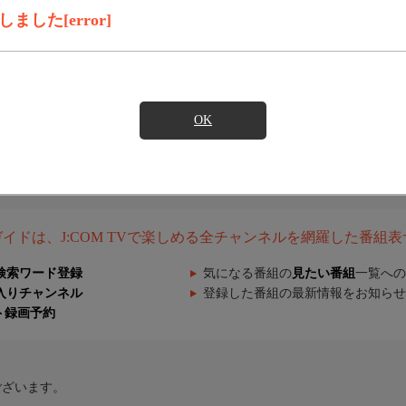
した[error]
OK
組ガイドは、J:COM TVで楽しめる全チャンネルを網羅した番組
検索ワード登録
気になる番組の
見たい番組
一覧への
入りチャンネル
登録した番組の最新情報をお知らせ
ト録画予約
ございます。