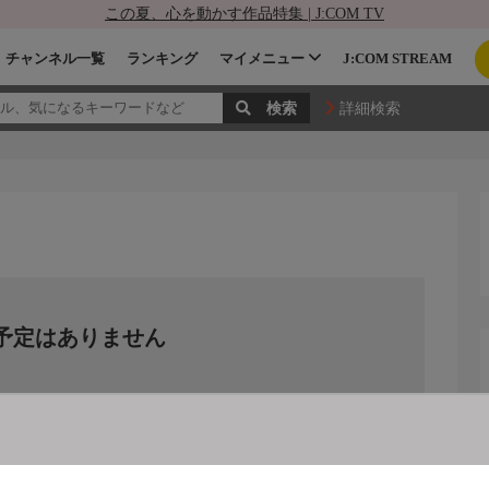
この夏、心を動かす作品特集 | J:COM TV
チャンネル一覧
ランキング
マイメニュー
J:COM STREAM
詳細検索
予定はありません