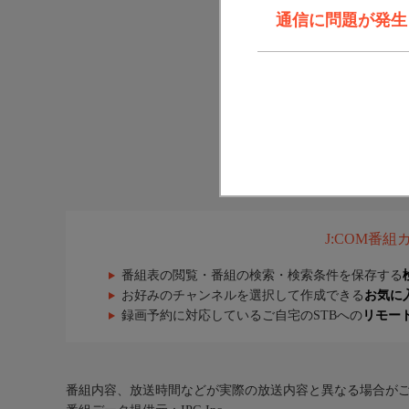
通信に問題が発生しま
J:COM番
番組表の閲覧・番組の検索・検索条件を保存する
お好みのチャンネルを選択して作成できる
お気に
録画予約に対応しているご自宅のSTBへの
リモー
番組内容、放送時間などが実際の放送内容と異なる場合が