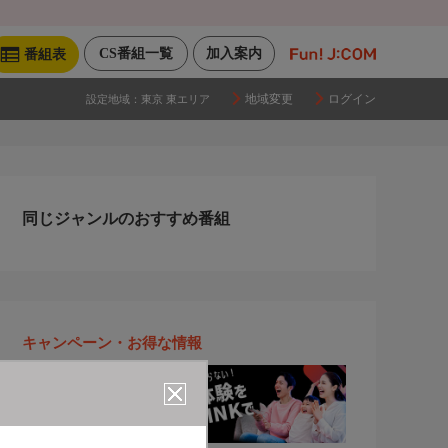
CS番組一覧
加入案内
番組表
地域変更
ログイン
設定地域：
東京 東エリア
同じジャンルのおすすめ番組
キャンペーン・お得な情報