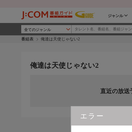
ジャンル
番組表
俺達は天使じゃない2
俺達は天使じゃない2
直近の放送
エラー