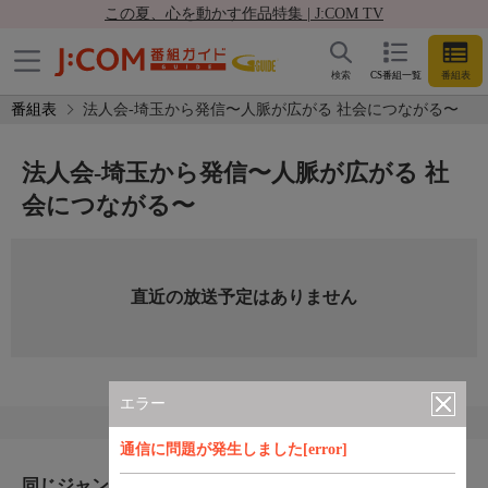
この夏、心を動かす作品特集 | J:COM TV
検索
CS番組一覧
番組表
番組表
法人会-埼玉から発信〜人脈が広がる 社会につながる〜
法人会-埼玉から発信〜人脈が広がる 社
会につながる〜
直近の放送予定はありません
エラー
通信に問題が発生しました[error]
同じジャンルのおすすめ番組