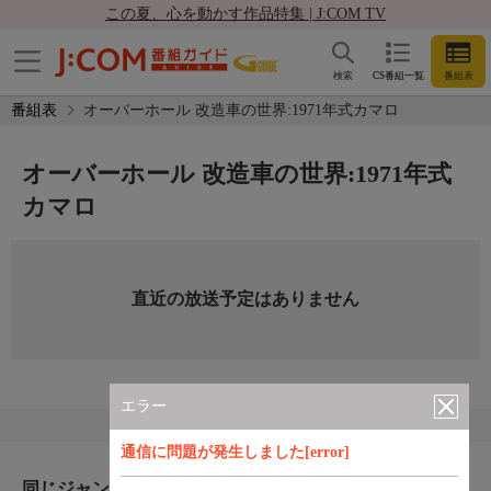
この夏、心を動かす作品特集 | J:COM TV
検索
CS番組一覧
番組表
番組表
オーバーホール 改造車の世界:1971年式カマロ
オーバーホール 改造車の世界:1971年式
カマロ
直近の放送予定はありません
エラー
通信に問題が発生しました[error]
同じジャンルのおすすめ番組