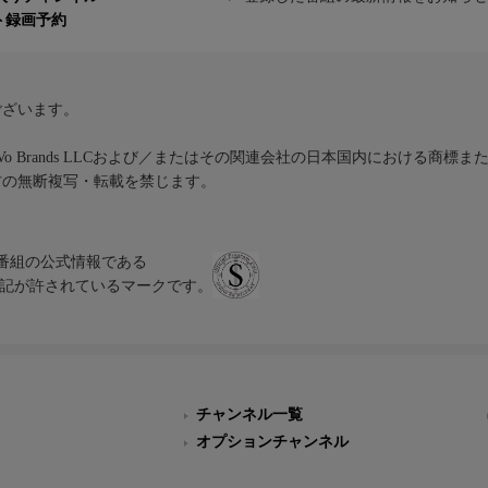
ト録画予約
ございます。
iVo Brands LLCおよび／またはその関連会社の日本国内における商標
材の無断複写・転載を禁じます。
、テレビ番組の公式情報である
スにのみ表記が許されているマークです。
チャンネル一覧
オプションチャンネル