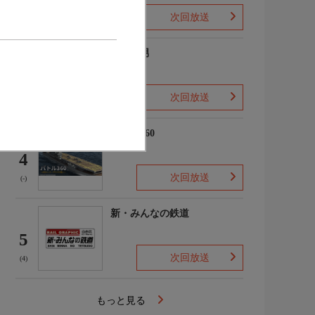
次回放送
(2)
ザ・森男
3
次回放送
(-)
バトル360
4
次回放送
(-)
新・みんなの鉄道
5
次回放送
(4)
もっと見る