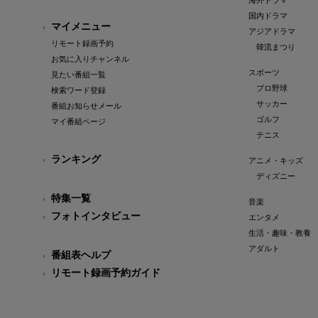
海外ドラマ
国内ドラマ
マイメニュー
アジアドラマ
リモート録画予約
韓流まつり
お気に入りチャンネル
スポーツ
見たい番組一覧
プロ野球
検索ワード登録
サッカー
番組お知らせメール
ゴルフ
マイ番組ページ
テニス
ランキング
アニメ・キッズ
ディズニー
特集一覧
音楽
フォトインタビュー
エンタメ
生活・趣味・教養
アダルト
番組表ヘルプ
リモート録画予約ガイド