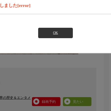
した[error]
OK
世界の歴史＆エンタメ
録画予約
見たい