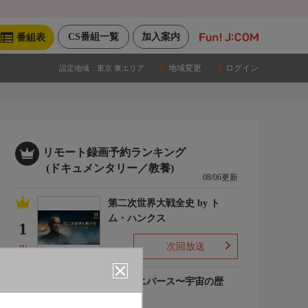
CS番組一覧
加入案内
番組表
地域変更
ログイン
設定地域：
東京 東エリア
リモート録画予約ランキング
(ドキュメンタリー／教養)
08/06更新
第二次世界大戦全史 by ト
ム・ハンクス
1
次回放送
(1)
ザ・ユニバース〜宇宙の歴
史〜S6
2