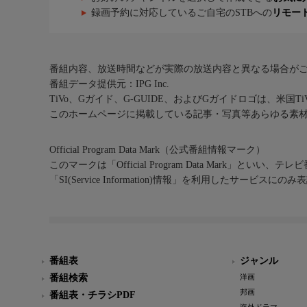
録画予約に対応しているご自宅のSTBへの
リモー
番組内容、放送時間などが実際の放送内容と異なる場合が
番組データ提供元：IPG Inc.
TiVo、Gガイド、G-GUIDE、およびGガイドロゴは、米国T
このホームページに掲載している記事・写真等あらゆる素
Official Program Data Mark（公式番組情報マーク）
このマークは「Official Program Data Mark」といい
「SI(Service Information)情報」を利用したサービ
番組表
ジャンル
番組検索
洋画
邦画
番組表・チラシPDF