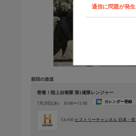
通信に問題が発生しま
前回の放送
密着！陸上自衛隊 第1連隊レンジャー
カレンダー登録
7月29日(水)
10:00〜11:00
Ch.650
ヒストリーチャンネル 日本・