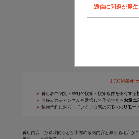
通信に問題が発生しま
J:COM番
番組表の閲覧・番組の検索・検索条件を保存する
お好みのチャンネルを選択して作成できる
お気に
録画予約に対応しているご自宅のSTBへの
リモー
番組内容、放送時間などが実際の放送内容と異なる場合が