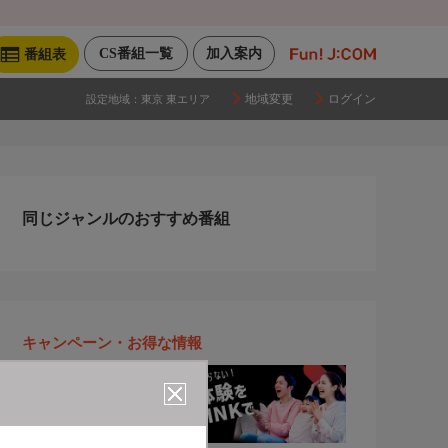
CS番組一覧
加入案内
番組表
地域変更
ログイン
設定地域：
東京 東エリア
同じジャンルのおすすめ番組
キャンペーン・お得な情報