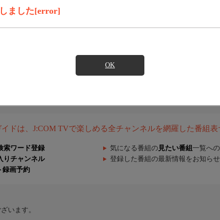
した[error]
OK
組ガイドは、J:COM TVで楽しめる全チャンネルを網羅した番組
検索ワード登録
気になる番組の
見たい番組
一覧への
入りチャンネル
登録した番組の最新情報をお知らせ
ト録画予約
ございます。