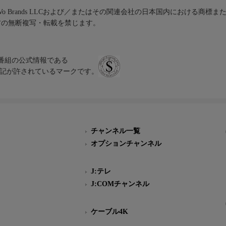
iVo Brands LLCおよび／またはその関連会社の日本国内における商標
材の無断複写・転載を禁じます。
、テレビ番組の公式情報である
スにのみ表記が許されているマークです。
チャンネル一覧
オプションチャンネル
J:テレ
J:COMチャンネル
ケーブル4K