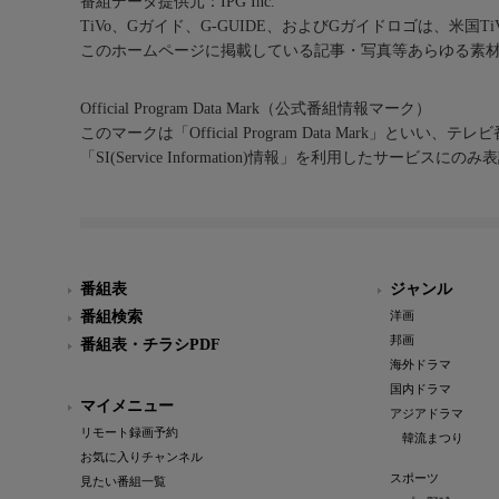
番組データ提供元：IPG Inc.
TiVo、Gガイド、G-GUIDE、およびGガイドロゴは、米国T
このホームページに掲載している記事・写真等あらゆる素
Official Program Data Mark（公式番組情報マーク）
このマークは「Official Program Data Mark」といい
「SI(Service Information)情報」を利用したサービ
番組表
ジャンル
番組検索
洋画
邦画
番組表・チラシPDF
海外ドラマ
国内ドラマ
マイメニュー
アジアドラマ
リモート録画予約
韓流まつり
お気に入りチャンネル
スポーツ
見たい番組一覧