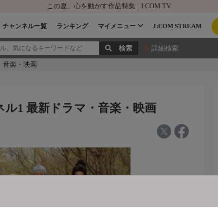
この夏、心を動かす作品特集 | J:COM TV
チャンネル一覧
ランキング
マイメニュー
J:COM STREAM
詳細検索
マ・音楽・映画
ンネル1 最新ドラマ・音楽・映画