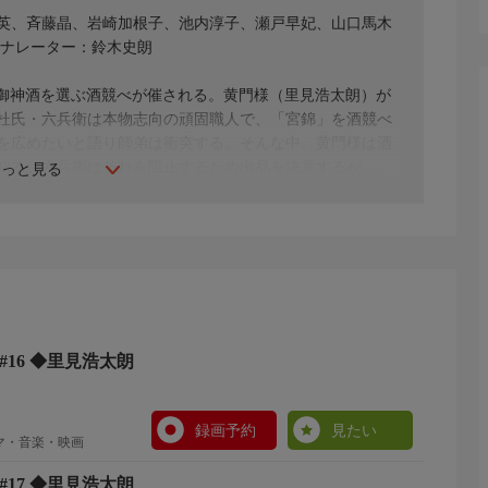
英、斉藤晶、岩崎加根子、池内淳子、瀬戸早妃、山口馬木
／ナレーター：鈴木史朗
納の御神酒を選ぶ酒競べが催される。黄門様（里見浩太朗）が
杜氏・六兵衛は本物志向の頑固職人で、「宮錦」を酒競べ
を広めたいと語り師弟は衝突する。そんな中、黄門様は酒
知る。六兵衛はそれを阻止するため出品を決意するが…。
もっと見る
#16 ◆里見浩太朗
録画予約
見たい
ラマ・音楽・映画
#17 ◆里見浩太朗