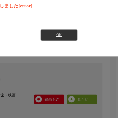
した[error]
OK
音楽・映画
録画予約
見たい