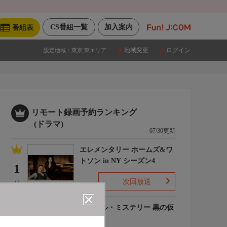
CS番組一覧
加入案内
番組表
地域変更
ログイン
設定地域：
東京 東エリア
リモート録画予約ランキング
(ドラマ)
07/30更新
エレメンタリー ホームズ&ワ
トソン in NY シーズン4
1
次回放送
(-)
ルーヴル・ミステリー 黒の仮
面
2