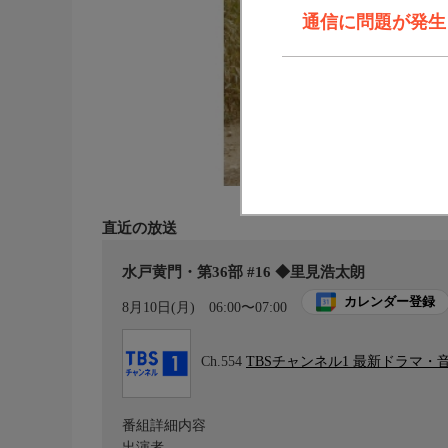
通信に問題が発生しま
直近の放送
水戸黄門・第36部 #16 ◆里見浩太朗
カレンダー登録
8月10日(月)
06:00〜07:00
Ch.554
TBSチャンネル1 最新ドラマ・
番組詳細内容
出演者