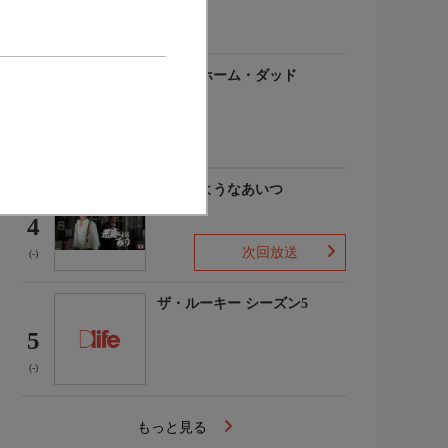
(-)
アットホーム・ダッド
3
(-)
悪魔のようなあいつ
4
次回放送
(-)
ザ・ルーキー シーズン5
5
(-)
もっと見る