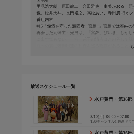
里見浩太朗、原田龍二、合田雅吏、由美かおる、照
也、松井天斗、長門裕之、高松あい、寺田農 ほか
番組内容
#16「銘酒を守った頑固者 −宮島−」宮島では奉
再会した元藩主・光晟は、「宮錦」びいき。しかし
に出す気もない。一方、弟子の清吉はこの催しで味
競べの裏に藩御用達の利権を巡る陰謀があることを
原作・脚本
【脚本】横山一真
制作
C．A．L ２００６
プロデューサー
中尾幸男、藤田知久、樋口祐三、進藤盛延
放送スケジュール一覧
ディレクター
井上泰治
水戸黄門・第36部 
8/10(月)
06:00～07:00
TBSチャンネル1 最新ド
水戸黄門・第36部 