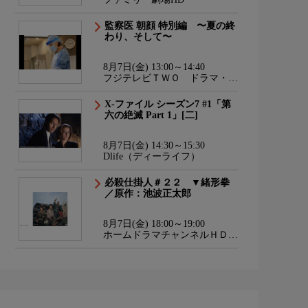
監察医 朝顔 特別編 〜夏の終
わり、そして〜
8月7日(金) 13:00～14:40
フジテレビＴＷＯ ドラマ・ア
ニメ
X-ファイル シーズン7 #1「第
六の絶滅 Part 1」[二]
8月7日(金) 14:30～15:30
Dlife（ディーライフ）
必殺仕掛人＃２２ ▼緒形拳
／原作：池波正太郎
8月7日(金) 18:00～19:00
ホームドラマチャンネルＨＤ
韓流・時代劇・国内ドラマ