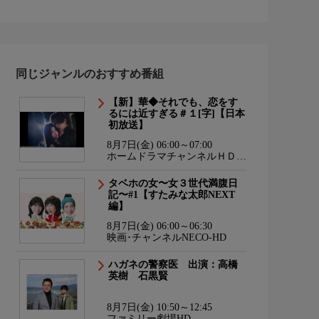
同じジャンルのおすすめ番組
【新】華◆それでも、恋をす
るには近すぎる＃１[字]【日本
初放送】
8月7日(金) 06:00～07:00
ホームドラマチャンネルＨＤ
韓流・時代劇・国内ドラマ
タベホの女〜女３世代満腹日
記〜#1【すたみな太郎NEXT
編】
8月7日(金) 06:00～06:30
映画･チャンネルNECO-HD
ハガネの警察医 出演：高橋
英樹 石黒賢
8月7日(金) 10:50～12:45
ファミリー劇場HD