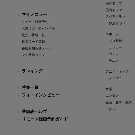
海外ドラマ
国内ドラマ
マイメニュー
アジアドラマ
リモート録画予約
韓流まつり
お気に入りチャンネル
スポーツ
見たい番組一覧
プロ野球
検索ワード登録
サッカー
番組お知らせメール
ゴルフ
マイ番組ページ
テニス
ランキング
アニメ・キッズ
ディズニー
特集一覧
音楽
フォトインタビュー
エンタメ
生活・趣味・教養
アダルト
番組表ヘルプ
リモート録画予約ガイド