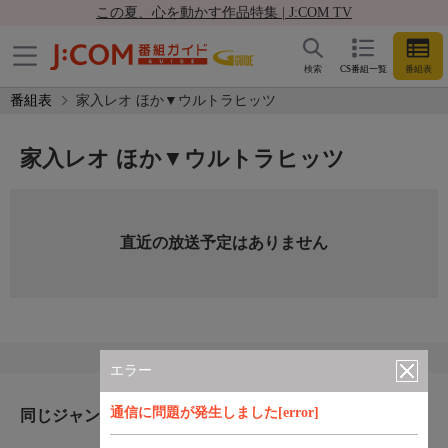
この夏、心を動かす作品特集 | J:COM TV
検索
CS番組一覧
番組表
番組表
家入レオ ほか▼ウルトラヒッツ
家入レオ ほか▼ウルトラヒッツ
直近の放送予定はありません
エラー
通信に問題が発生しました[error]
同じジャンルのおすすめ番組