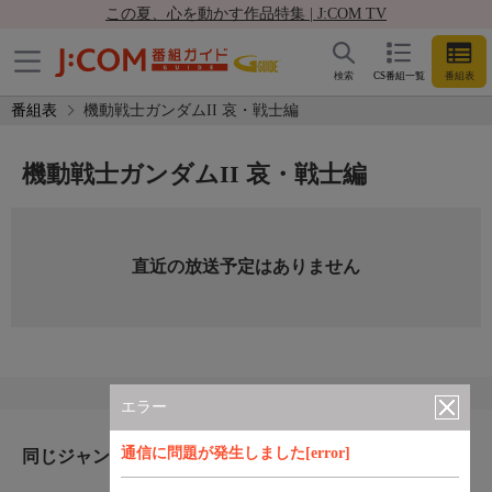
この夏、心を動かす作品特集 | J:COM TV
検索
CS番組一覧
番組表
番組表
機動戦士ガンダムII 哀・戦士編
機動戦士ガンダムII 哀・戦士編
直近の放送予定はありません
エラー
通信に問題が発生しました[error]
同じジャンルのおすすめ番組